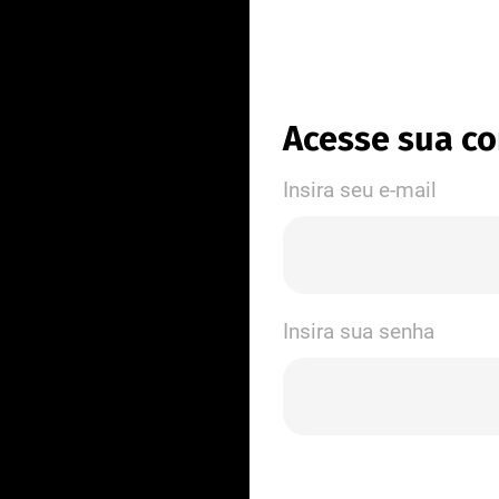
Acesse sua c
Insira seu e-mail
Insira sua senha