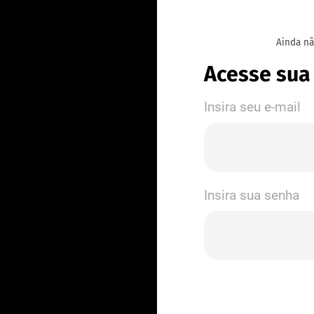
Ainda n
Acesse sua
Insira seu e-mail
Insira sua senha